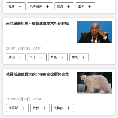
社會
俄中關係
經濟
走私
南非總統祖馬不顧執政黨要求拒絕辭職
2018年2月14日, 23:01
政治
南非
辭職
總統
俄羅斯歲數最大的北極熊在彼爾姆去世
2018年2月14日, 22:40
俄羅斯
社會
北極熊
動物園
去世