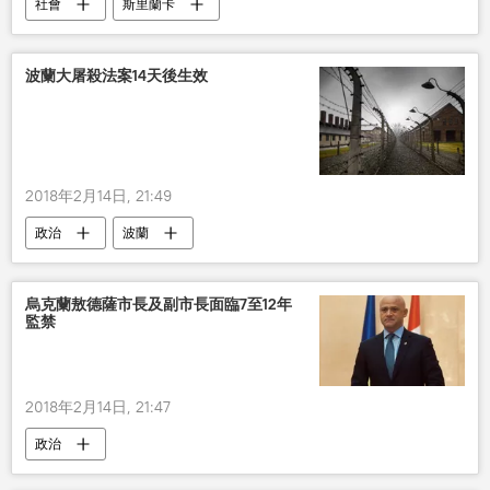
社會
斯里蘭卡
波蘭大屠殺法案14天後生效
2018年2月14日, 21:49
政治
波蘭
烏克蘭敖德薩市長及副市長面臨7至12年
監禁
2018年2月14日, 21:47
政治