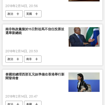
2018年2月14日, 20:56
政治
英國
南非執政黨擬於15日對祖馬不信任投票並
選舉新總統
2018年2月14日, 20:53
政治
南非
泰國前總理西那瓦兄妹準備在香港舉行新
聞發佈會
2018年2月14日, 20:47
政治
泰國