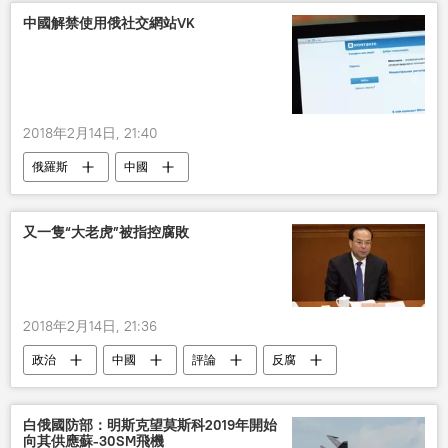
中國解禁使用俄社交網站VK
2018年2月14日, 21:40
俄羅斯
中國
又一隻“大老虎”被指控腐敗
2018年2月14日, 21:36
政治
中國
評論
反腐
白俄國防部：明斯克望莫斯科2019年開始
向其供應蘇-30SM飛機