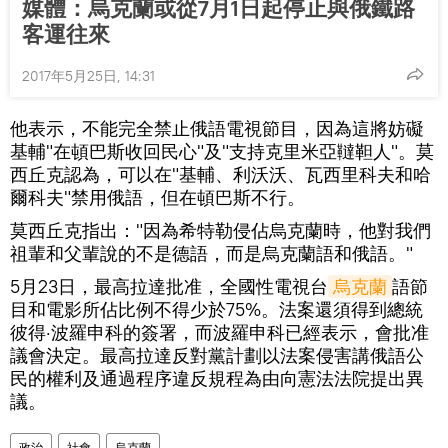
媒體：烏克蘭或從7月1日起停止與俄鐵路
客運往來
2017年5月25日, 14:31
他表示，不能完全禁止俄語電視節目，因為這將妨礙
基輔"在頓巴斯收回民心"及"支持克里米亞韃靼人"。莫
西丘克認為，可以在"基輔、利沃沃、瓦西里科夫和哈
爾科夫"禁用俄語，但在頓巴斯不行。
莫西丘克指出："因為希特勒侵佔烏克蘭時，他對我們
祖輩和父輩說的不是德語，而是烏克蘭語和俄語。"
5月23日，最高拉達批准，全國性電視台
烏克蘭
語節
目和電影所佔比例不得少於75%。法案還須得到總統
彼得·波羅申科的簽署，而波羅申科已經表示，會批准
議會決定。最高拉達反對黨計劃以法案侵害講俄語公
民的權利及通過程序違反規程為由向憲法法院提出異
議。
政治
社會
烏克蘭