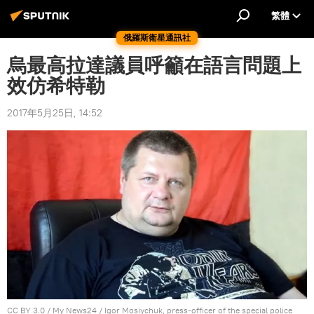
繁體
俄羅斯衛星通訊社
烏最高拉達議員呼籲在語言問題上
效仿希特勒
2017年5月25日, 14:52
CC BY 3.0
/ My News24 /
Igor Mosiychuk, press-officer of the special police