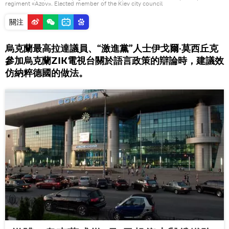
regiment «Azov». Elected member of the Kiev city council
關注
烏克蘭最高拉達議員、“激進黨”人士伊戈爾·莫西丘克
參加烏克蘭ZIK電視台關於語言政策的辯論時，建議效
仿納粹德國的做法。