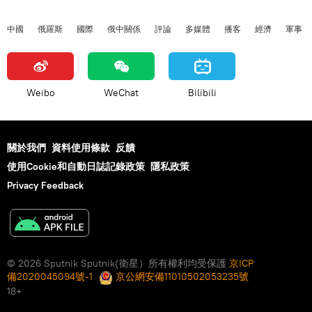
中國
俄羅斯
國際
俄中關係
評論
多媒體
播客
經濟
軍事
Weibo
WeChat
Bilibili
關於我們
資料使用條款
反饋
使用Cookie和自動日誌記錄政策
隱私政策
Privacy Feedback
© 2026 Sputnik Sputnik(衛星）所有權利均受保護
京ICP
備2020045094號-1
京公網安備11010502053235號
18+