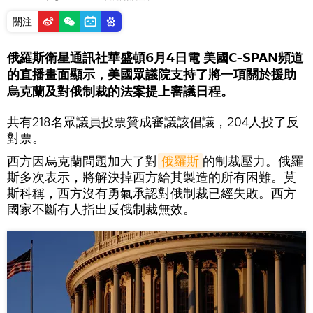
關注
俄羅斯衛星通訊社華盛頓6月4日電 美國C-SPAN頻道
的直播畫面顯示，美國眾議院支持了將一項關於援助
烏克蘭及對俄制裁的法案提上審議日程。
共有218名眾議員投票贊成審議該倡議，204人投了反
對票。
西方因烏克蘭問題加大了對
俄羅斯
的制裁壓力。俄羅
斯多次表示，將解決掉西方給其製造的所有困難。莫
斯科稱，西方沒有勇氣承認對俄制裁已經失敗。西方
國家不斷有人指出反俄制裁無效。