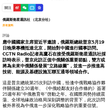
關注
俄羅斯衛星通訊社 （北京分社）
所有資料
評論
應中國國家主席習近平邀請，俄羅斯總統普京5月19
日晚乘專機抵達北京，開始對中國進行國事訪問。
CGTN Radio記者高鷹石在接受俄羅斯衛星通訊社採
訪時表示，普京此訪正值中俄關係重要節點，雙方或
將為未來中俄關係發展“立路線圖”，並進一步推進高
技術、能源及基礎設施互聯互通等領域合作。
這是普京總統第25次到訪中國，恰逢中俄戰略協作夥
伴關係建立30週年、《中俄睦鄰友好合作條約》簽署
25週年和“中俄教育年”啓動之年。在國際局勢持續震
蕩、全球地緣政治格局深刻調整的背景下，此次訪問
被外界視為中俄進一步深化戰略協作的重要信號。