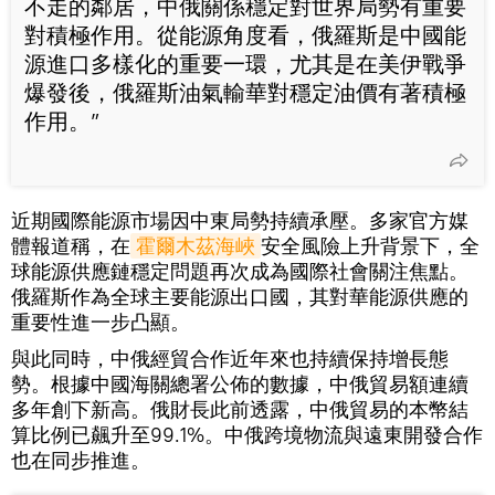
不走的鄰居，中俄關係穩定對世界局勢有重要
對積極作用。從能源角度看，俄羅斯是中國能
源進口多樣化的重要一環，尤其是在美伊戰爭
爆發後，俄羅斯油氣輸華對穩定油價有著積極
作用。”
近期國際能源市場因中東局勢持續承壓。多家官方媒
體報道稱，在
霍爾木茲海峽
安全風險上升背景下，全
球能源供應鏈穩定問題再次成為國際社會關注焦點。
俄羅斯作為全球主要能源出口國，其對華能源供應的
重要性進一步凸顯。
與此同時，中俄經貿合作近年來也持續保持增長態
勢。根據中國海關總署公佈的數據，中俄貿易額連續
多年創下新高。俄財長此前透露，中俄貿易的本幣結
算比例已飆升至99.1%。中俄跨境物流與遠東開發合作
也在同步推進。