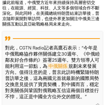
據此前報道，中俄雙方近年來持續保持高層密切交
往，在能源、經貿、科技、人文等多個領域合作不斷
深化。與此同時，在美國總統特朗普結束訪華後，普
京隨即展開對華訪問，也使外界更加關注中俄美三邊
關係互動以及亞歐戰略格局未來走向。
對此，CGTN Radio記者高鷹石表示：“今年是
中俄戰略協作夥伴關係建立30週年、《中俄睦
鄰友好合作條約》簽署25週年。雙方領導人可
能利用這一節點，為
中俄關係
規劃未來發展
方向。值得注意的是，普京此訪時機緊隨特朗
普訪華之後，這為兩國元首就最新的國際局勢
交換意見提供了寶貴契機，對中國而言，穩定
對美關係與鞏固對俄戰略互信這兩個目標並行
不悖，這正是中國全方位外交的體現。”