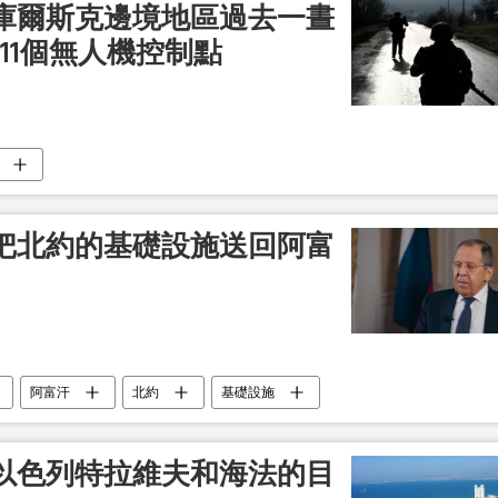
庫爾斯克邊境地區過去一晝
和11個無人機控制點
把北約的基礎設施送回阿富
阿富汗
北約
基礎設施
以色列特拉維夫和海法的目