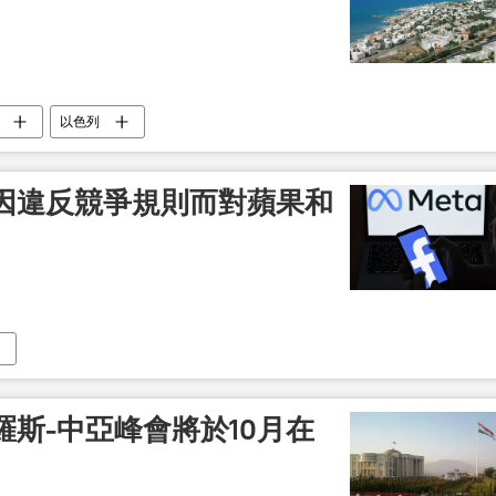
以色列
因違反競爭規則而對蘋果和
斯-中亞峰會將於10月在