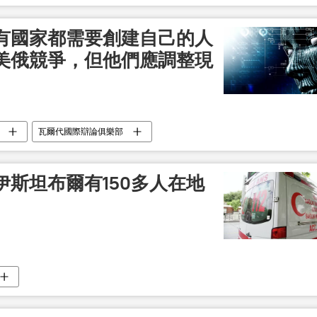
有國家都需要創建自己的人
美俄競爭，但他們應調整現
瓦爾代國際辯論俱樂部
斯坦布爾有150多人在地