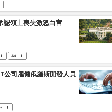
承認領土喪失激怒白宮
提議
國IT公司雇傭俄羅斯開發人員
係