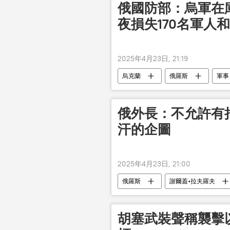
俄國防部：烏軍在
夜損失170名軍人
2025年4月23日, 21:19
烏克蘭
俄羅斯
軍事
俄外長：不允許有
汗的企圖
2025年4月23日, 21:00
俄羅斯
謝爾蓋•拉夫羅夫
胡塞武裝聲稱襲擊