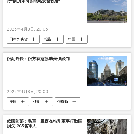
行“前所未有的戰略安全挑釁”
2025年4月8日, 20:05
日本外務省
報告
中國
戰略
安全
挑釁
俄副外長：俄方有意協助美伊談判
2025年4月8日, 20:00
美國
伊朗
俄羅斯
俄國防部：烏軍一晝夜在特別軍事行動區
損失1265名軍人