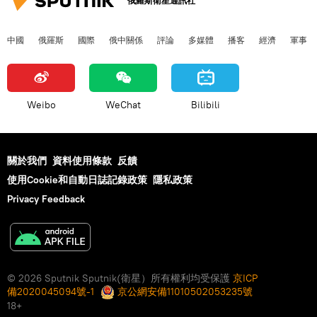
俄羅斯衛星通訊社
中國
俄羅斯
國際
俄中關係
評論
多媒體
播客
經濟
軍事
Weibo
WeChat
Bilibili
關於我們
資料使用條款
反饋
使用Cookie和自動日誌記錄政策
隱私政策
Privacy Feedback
© 2026 Sputnik Sputnik(衛星）所有權利均受保護
京ICP
備2020045094號-1
京公網安備11010502053235號
18+