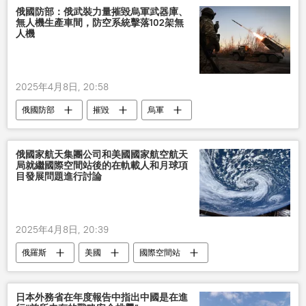
俄國防部：俄武裝力量摧毀烏軍武器庫、
無人機生產車間，防空系統擊落102架無
人機
2025年4月8日, 20:58
俄國防部
摧毀
烏軍
無人機
武器 倉庫
俄國家航天集團公司和美國國家航空航天
局就繼國際空間站後的在軌載人和月球項
目發展問題進行討論
2025年4月8日, 20:39
俄羅斯
美國
國際空間站
日本外務省在年度報告中指出中國是在進