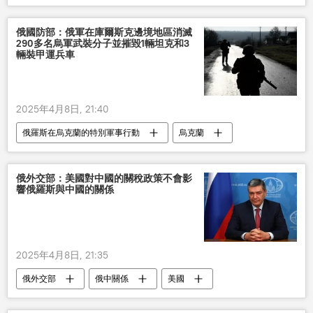
俄國防部：俄軍在庫爾斯克邊境地區消滅
290多名烏軍武裝分子並摧毀1輛坦克和3
輛裝甲運兵車
2025年4月8日, 21:40
俄羅斯在烏克蘭的特別軍事行動
烏克蘭
俄羅斯
軍事技術合作
俄外交部：美國對中國的關稅政策不會影
響俄羅斯與中國的關係
2025年4月8日, 21:35
俄外交部
俄中關係
美國
中國
關稅