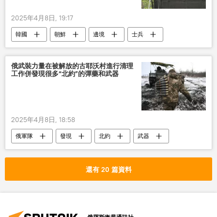
2025年4月8日, 19:17
韓國
朝鮮
邊境
士兵
開火
警告
俄武裝力量在被解放的古耶沃村進行清理
工作併發現很多“北約”的彈藥和武器
2025年4月8日, 18:58
俄軍隊
發現
北約
武器
彈藥
還有 20 篇資料