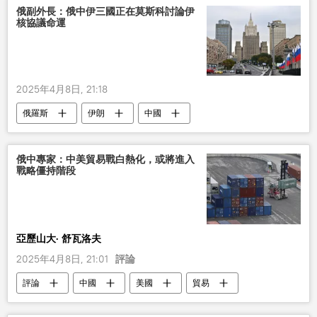
俄副外長：俄中伊三國正在莫斯科討論伊
核協議命運
2025年4月8日, 21:18
俄羅斯
伊朗
中國
俄中專家：中美貿易戰白熱化，或將進入
戰略僵持階段
亞歷山大· 舒瓦洛夫
2025年4月8日, 21:01
評論
評論
中國
美國
貿易