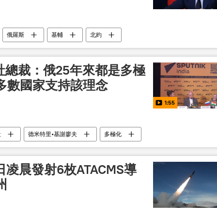
俄羅斯
基輔
北約
社總裁：俄25年來都是多極
多數國家支持該理念
1:55
社
德米特里•基謝廖夫
多極化
凌晨發射6枚ATACMS導
州