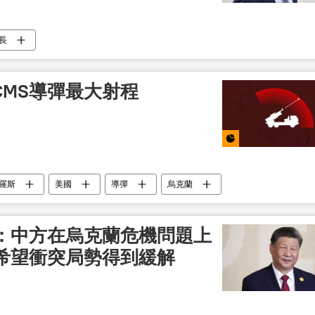
長
ACMS導彈最大射程
羅斯
美國
導彈
烏克蘭
：中方在烏克蘭危機問題上
希望衝突局勢得到緩解