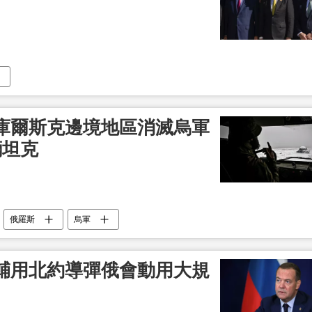
庫爾斯克邊境地區消滅烏軍
輛坦克
俄羅斯
烏軍
輔用北約導彈俄會動用大規