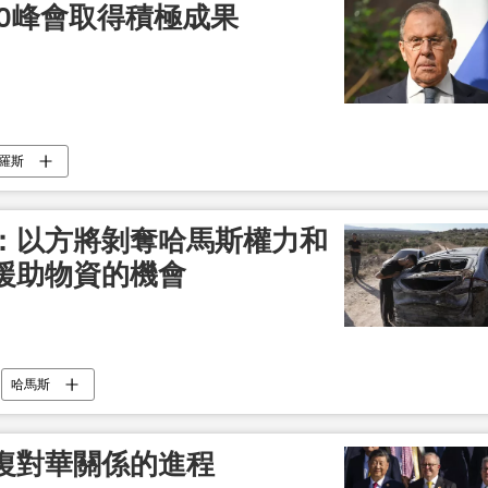
0峰會取得積極成果
羅斯
：以方將剝奪哈馬斯權力和
援助物資的機會
哈馬斯
復對華關係的進程