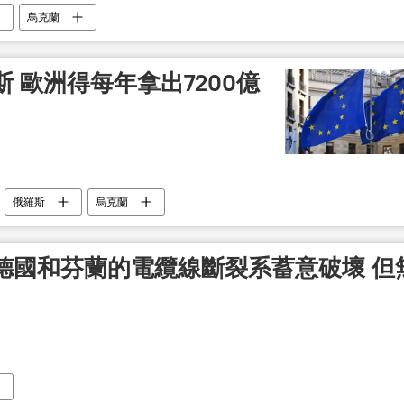
烏克蘭
 歐洲得每年拿出7200億
俄羅斯
烏克蘭
德國和芬蘭的電纜線斷裂系蓄意破壞 但