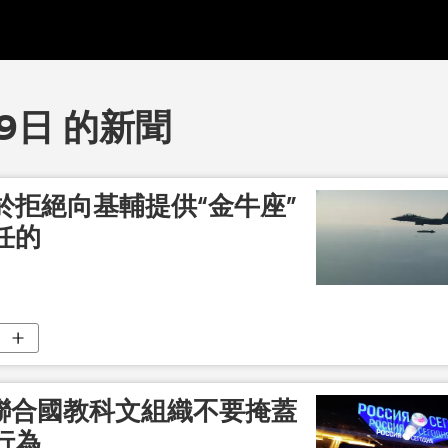
19日 的新聞
於拒絕向基輔提供“金牛座”
任的
求聯合國教科文組織不要掩蓋
行為