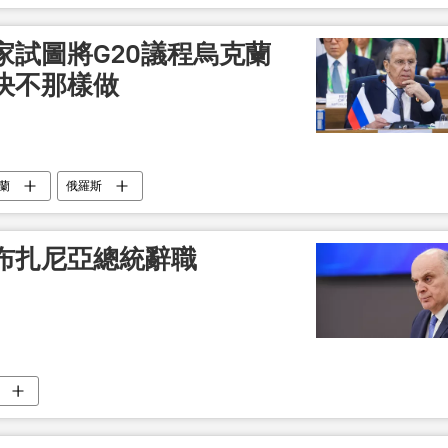
家試圖將G20議程烏克蘭
決不那樣做
蘭
俄羅斯
布扎尼亞總統辭職