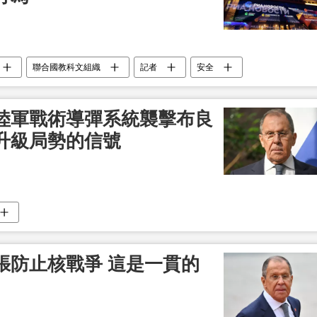
聯合國教科文組織
記者
安全
陸軍戰術導彈系統襲擊布良
升級局勢的信號
張防止核戰爭 這是一貫的