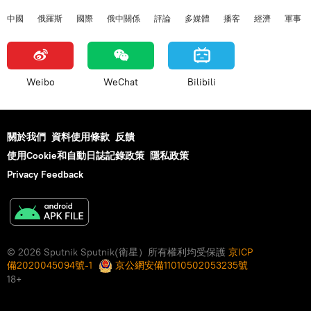
中國
俄羅斯
國際
俄中關係
評論
多媒體
播客
經濟
軍事
Weibo
WeChat
Bilibili
關於我們
資料使用條款
反饋
使用Cookie和自動日誌記錄政策
隱私政策
Privacy Feedback
© 2026 Sputnik Sputnik(衛星）所有權利均受保護
京ICP
備2020045094號-1
京公網安備11010502053235號
18+