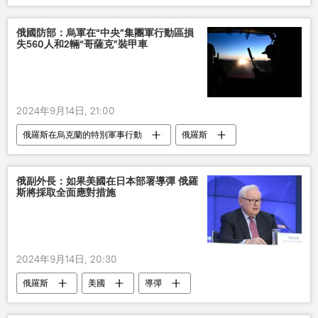
烏軍
俄國防部：烏軍在“中央”集團軍行動區損
失560人和2輛“哥薩克”裝甲車
2024年9月14日, 21:00
俄羅斯在烏克蘭的特別軍事行動
俄羅斯
烏軍
俄副外長：如果美國在日本部署導彈 俄羅
斯將採取全面應對措施
2024年9月14日, 20:30
俄羅斯
美國
導彈