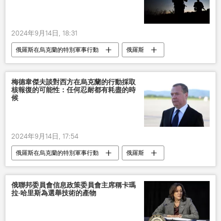
2024年9月14日, 18:31
俄羅斯在烏克蘭的特別軍事行動
俄羅斯
基輔
梅德韋傑夫談對西方在烏克蘭的行動採取
核報復的可能性：任何忍耐都有耗盡的時
候
2024年9月14日, 17:54
俄羅斯在烏克蘭的特別軍事行動
俄羅斯
烏克蘭
俄聯邦委員會信息政策委員會主席稱卡瑪
拉·哈里斯為選舉技術的產物