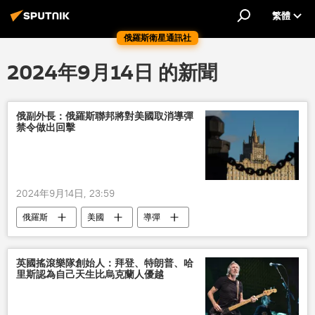
繁體
俄羅斯衛星通訊社
2024年9月14日 的新聞
俄副外長：俄羅斯聯邦將對美國取消導彈
禁令做出回擊
2024年9月14日, 23:59
俄羅斯
美國
導彈
英國搖滾樂隊創始人：拜登、特朗普、哈
里斯認為自己天生比烏克蘭人優越