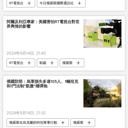
RT電視台
今日俄羅斯國際通訊社
制裁
阿爾及利亞專家：美國害怕RT電視台對世
界輿情的影響
2024年9月14日, 21:40
RT電視台
制裁
俄羅斯
俄國防部：烏軍損失多達105人、1輛坦克
和1門法制“凱撒”榴彈炮
2024年9月14日, 21:32
俄羅斯在烏克蘭的特別軍事行動
俄羅斯