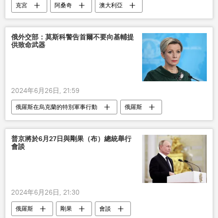
克宮
阿桑奇
澳大利亞
俄外交部：莫斯科警告首爾不要向基輔提
供致命武器
2024年6月26日, 21:59
俄羅斯在烏克蘭的特別軍事行動
俄羅斯
基輔
普京將於6月27日與剛果（布）總統舉行
會談
2024年6月26日, 21:30
俄羅斯
剛果
會談