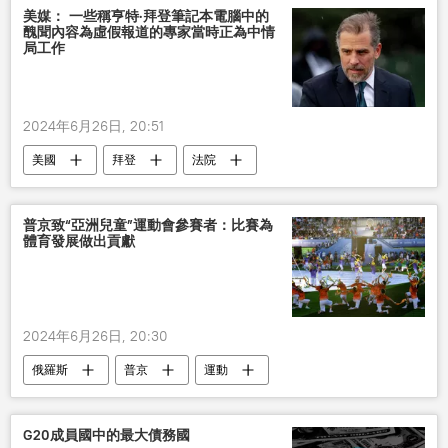
美媒： 一些稱亨特·拜登筆記本電腦中的
醜聞內容為虛假報道的專家當時正為中情
局工作
2024年6月26日, 20:51
美國
拜登
法院
普京致“亞洲兒童”運動會參賽者：比賽為
體育發展做出貢獻
2024年6月26日, 20:30
俄羅斯
普京
運動
G20成員國中的最大債務國