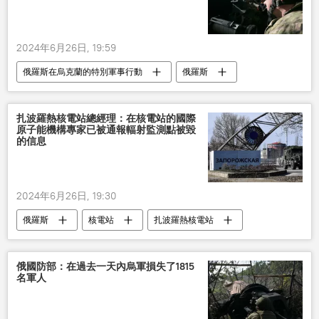
2024年6月26日, 19:59
俄羅斯在烏克蘭的特別軍事行動
俄羅斯
俄國防部
扎波羅熱核電站總經理：在核電站的國際
原子能機構專家已被通報輻射監測點被毀
的信息
2024年6月26日, 19:30
俄羅斯
核電站
扎波羅熱核電站
俄國防部：在過去一天內烏軍損失了1815
名軍人