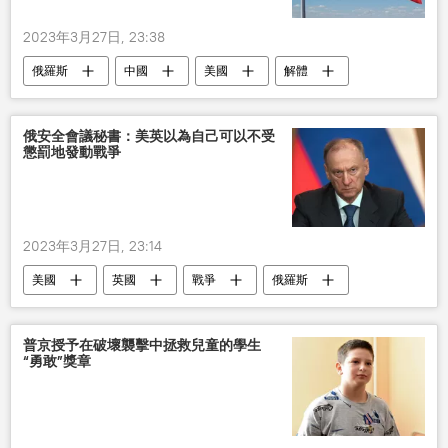
2023年3月27日, 23:38
俄羅斯
中國
美國
解體
歐盟
俄安全會議秘書：美英以為自己可以不受
懲罰地發動戰爭
2023年3月27日, 23:14
美國
英國
戰爭
俄羅斯
普京授予在破壞襲擊中拯救兒童的學生
“勇敢”獎章