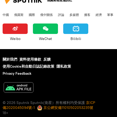
俄羅斯衛星通訊社
中國
俄羅斯
國際
俄中關係
評論
多媒體
播客
經濟
軍事
Weibo
WeChat
Bilibili
關於我們
資料使用條款
反饋
使用Cookie和自動日誌記錄政策
隱私政策
Privacy Feedback
© 2026 Sputnik Sputnik(衛星）所有權利均受保護
京ICP
備2020045094號-1
京公網安備11010502053235號
18+