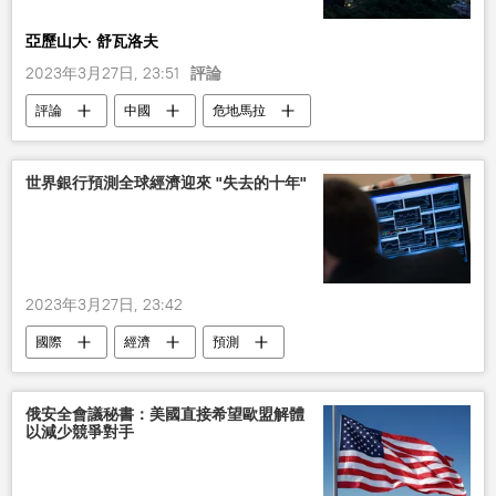
亞歷山大· 舒瓦洛夫
2023年3月27日, 23:51
評論
評論
中國
危地馬拉
洪都拉斯
世界銀行預測全球經濟迎來 "失去的十年"
2023年3月27日, 23:42
國際
經濟
預測
俄安全會議秘書：美國直接希望歐盟解體
以減少競爭對手