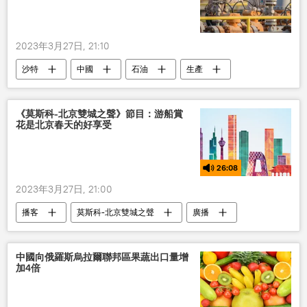
2023年3月27日, 21:10
沙特
中國
石油
生產
銷售
《莫斯科-北京雙城之聲》節目：游船賞
花是北京春天的好享受
26:08
2023年3月27日, 21:00
播客
莫斯科-北京雙城之聲
廣播
中國向俄羅斯烏拉爾聯邦區果蔬出口量增
加4倍