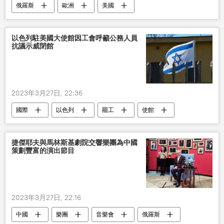
俄羅斯
歐洲
美國
以色列駐美國大使館因工會呼籲公務人員
抗議示威閉館
2023年3月27日, 22:36
國際
以色列
罷工
使館
捷傑耶夫與馬林斯基劇院交響樂團為中國
策劃豐富的演出節目
2023年3月27日, 22:16
中國
樂團
音樂會
俄羅斯