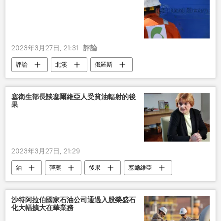
2023年3月27日, 21:31
評論
評論
北溪
俄羅斯
塞衛生部長談塞爾維亞人受貧油輻射的後
果
2023年3月27日, 21:29
鈾
彈藥
後果
塞爾維亞
評論
沙特阿拉伯國家石油公司通過入股榮盛石
化大幅擴大在華業務