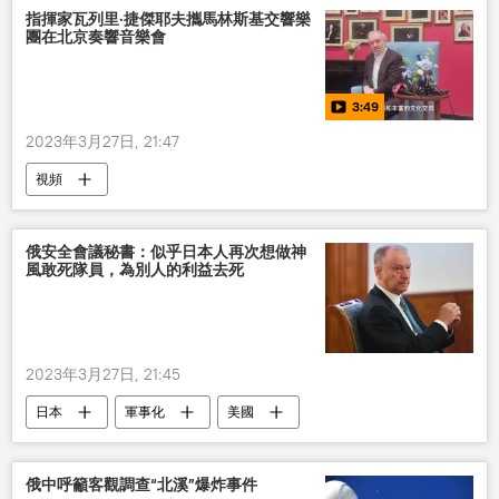
指揮家瓦列里·捷傑耶夫攜馬林斯基交響樂
團在北京奏響音樂會
3:49
2023年3月27日, 21:47
視頻
俄安全會議秘書：似乎日本人再次想做神
風敢死隊員，為別人的利益去死
2023年3月27日, 21:45
日本
軍事化
美國
俄中呼籲客觀調查“北溪”爆炸事件