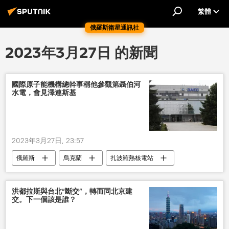
繁體
俄羅斯衛星通訊社
2023年3月27日 的新聞
國際原子能機構總幹事稱他參觀第聶伯河
水電，會見澤連斯基
2023年3月27日, 23:57
俄羅斯
烏克蘭
扎波羅熱核電站
洪都拉斯與台北“斷交”，轉而同北京建
交。下一個該是誰？