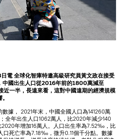
8日電 全球化智庫特邀高級研究員黃文政在接受
中國出生人口從2016年前的1800萬減至
減少接近一半，長遠來看，這對中國遠期的經濟規模
響。
據， 2021年末，中國全國人口為141260萬
；全年出生人口1062萬人，比2020年減少140
2020年增加16萬人。人口出生率為7.52‰，比
；人口死亡率為7.18‰，微升0.11個千分點。數據