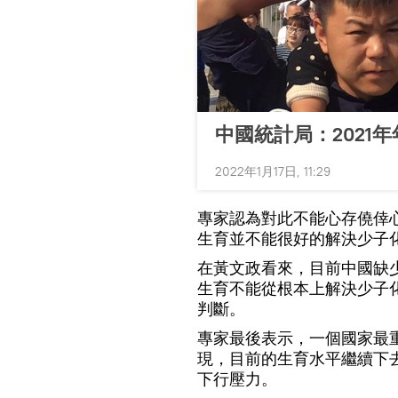
中國統計局：2021年
2022年1月17日, 11:29
專家認為對此不能心存僥倖
生育並不能很好的解決少子
在黃文政看來，目前中國缺
生育不能從根本上解決少子
判斷。
專家最後表示，一個國家最
現，目前的生育水平繼續下去
下行壓力。