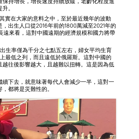
總量保持增長，增長速度持續放緩，老齡化程度進
提升。
果其實在大家的意料之中，至於最近幾年的波動
出生人口從2016年前的1800萬減至2021年的
。長遠來看，這對中國遠期的經濟規模和國力將帶
出生率僅為千分之七點五左右，婦女平均生育
世界上最低之列，而且遠低於俄羅斯。這對中國的
且越往後影響越大，且越難以扭轉。這是因為低
繼續下去，就意味著每代人會減少一半，這對一
好，都將是災難性的。