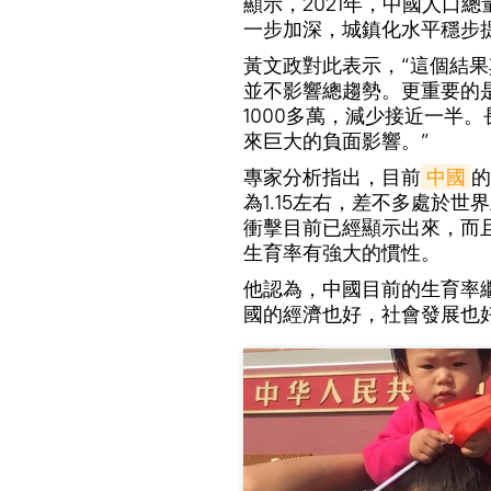
顯示，2021年，中國人口
一步加深，城鎮化水平穩步
黃文政對此表示，“這個結
並不影響總趨勢。更重要的是，
1000多萬，減少接近一半
來巨大的負面影響。”
專家分析指出，目前
中國
的
為1.15左右，差不多處於
衝擊目前已經顯示出來，而
生育率有強大的慣性。
他認為，中國目前的生育率
國的經濟也好，社會發展也