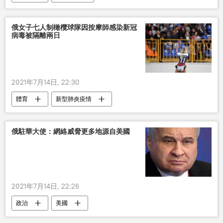
俄女子七人制橄欖球隊因按摩師感染新冠
病毒被隔離兩日
2021年7月14日, 22:30
體育
新型肺炎疫情
2020年東京奧運會：最新新聞、精彩故事，比賽結果
俄羅斯
俄駐華大使：網絡威脅更多地源自美國
2021年7月14日, 22:26
政治
美國