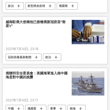
政治
新型肺炎疫情
俄羅斯
越南駐俄大使稱他已接種俄新冠疫苗“衛
星V”
2021年7月14日, 23:18
冠狀病毒最新動態
政治
新型肺炎疫情
俄羅斯
俄聯邦安全委員會：美國海軍進入南中國
海是對中國的挑釁
2021年7月14日, 23:17
中國
俄羅斯
軍事
南海