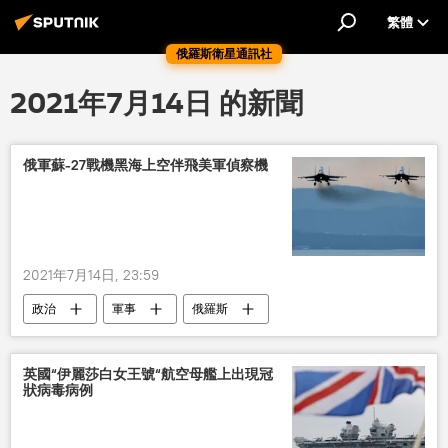
繁體
俄羅斯衛星通訊社
2021年7月14日 的新聞
俄軍蘇-27戰機黑海上空伴飛美軍偵察機
2021年7月14日, 23:59
政治
軍事
俄羅斯
英國“伊麗莎白女王號“航空母艦上出現冠
狀病毒病例