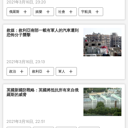
2021年3月16日, 23:20
俄羅斯
娛樂
社會
宇航員
航天
娃娃
敘媒：敘利亞南部一載有軍人的汽車遭到
恐怖分子襲擊
2021年3月16日, 23:13
政治
敘利亞
軍人
恐怖分子
英國新國防戰略：英國將抵抗所有來自俄
羅斯的威脅
2021年3月16日, 22:51