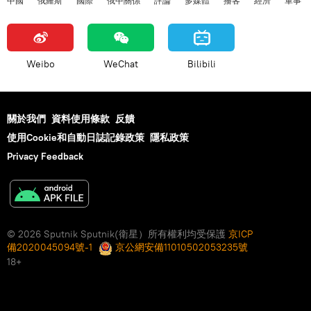
中國
俄羅斯
國際
俄中關係
評論
多媒體
播客
經濟
軍事
Weibo
WeChat
Bilibili
關於我們
資料使用條款
反饋
使用Cookie和自動日誌記錄政策
隱私政策
Privacy Feedback
© 2026 Sputnik Sputnik(衛星）所有權利均受保護
京ICP
備2020045094號-1
京公網安備11010502053235號
18+