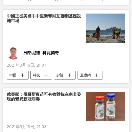
北美洲
延斯•斯托爾滕貝格
中國正從美國手中重新奪回互聯網基礎設
施市場
列昂尼德· 科瓦契奇
2021年3月16日, 21:07
中國
科技
評論
互聯網
網絡
美國
俄專家：俄羅斯疫苗可有效對抗在南非發
現的變異新冠病毒
2021年3月16日, 21:03