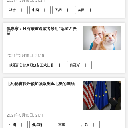
2021年3月16日, 21:24
社會
中國
民調
美國
俄專家：只有嚴重過敏者禁用"衛星V"疫
苗
2021年3月16日, 21:16
俄羅斯首款新冠疫苗正式註冊
俄羅斯
新型肺炎疫情
疫苗
衛星Ｖ
北約秘書長呼籲加強歐洲與北美的團結
2021年3月16日, 21:11
中國
俄羅斯
軍事
加強