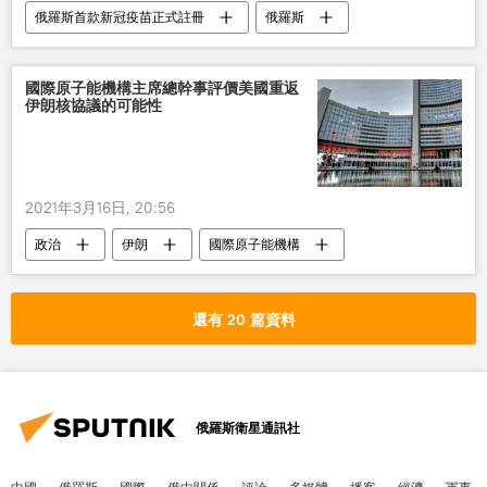
俄羅斯首款新冠疫苗正式註冊
俄羅斯
新型肺炎疫情
俄專家
疫苗
南非
國際原子能機構主席總幹事評價美國重返
伊朗核協議的可能性
2021年3月16日, 20:56
政治
伊朗
國際原子能機構
美國
還有 20 篇資料
俄羅斯衛星通訊社