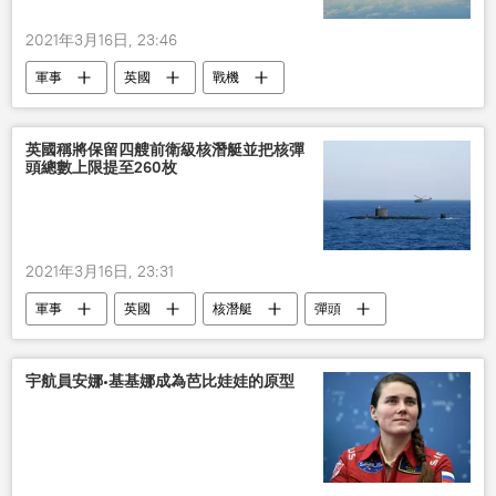
2021年3月16日, 23:46
軍事
英國
戰機
英國稱將保留四艘前衛級核潛艇並把核彈
頭總數上限提至260枚
2021年3月16日, 23:31
軍事
英國
核潛艇
彈頭
宇航員安娜∙基基娜成為芭比娃娃的原型