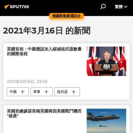
繁體
俄羅斯衛星通訊社
2021年3月16日 的新聞
英國首相：中國應該加入縮減核武器數量
的國際進程
2021年3月16日, 23:55
中國
軍事
核武器
鮑里斯•約翰遜
英國前總參謀長稱英國將因美國戰鬥機而
“破產”