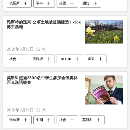
俄羅斯
軍事
英國
國防
威脅
雅庫特的遠東1公頃土地被提議建造TikTok
博主基地
2021年3月16日, 22:43
社會
俄羅斯
TIKTOK
遠東
莫斯科超過2500名中學生參加全俄奧林
匹克漢語競賽
2021年3月16日, 22:39
俄羅斯
中國
社會
莫斯科
中學生
漢語