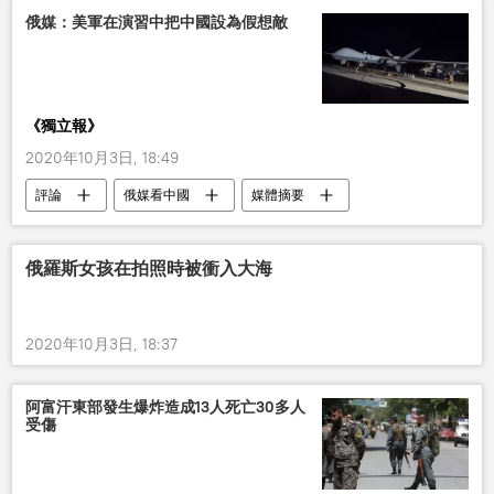
歐盟
俄媒：美軍在演習中把中國設為假想敵
《獨立報》
2020年10月3日, 18:49
評論
俄媒看中國
媒體摘要
俄羅斯女孩在拍照時被衝入大海
2020年10月3日, 18:37
阿富汗東部發生爆炸造成13人死亡30多人
受傷