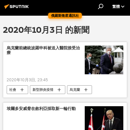
繁體
俄羅斯衛星通訊社
2020年10月3日 的新聞
烏克蘭前總統波羅申科被送入醫院接受治
療
2020年10月3日, 23:45
社會
新型肺炎疫情
烏克蘭
新冠病毒
彼得•波羅申科
埃爾多安威脅在敘利亞採取新一輪行動