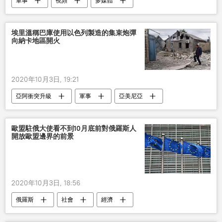
軍事
視頻
多媒體
埃里溫稱巴庫使用以色列製造的集束炮彈
向納卡地區開火
2020年10月3日, 19:21
亞阿衝突升級
軍事
亞美尼亞
阿塞拜疆
以色列
炮彈
納戈爾諾-卡拉巴赫
歐盟駐俄大使看不到10月底前對俄羅斯人
開放歐盟邊界的前景
2020年10月3日, 18:56
俄羅斯
社會
經濟
新型肺炎疫情
邊界
新冠病毒