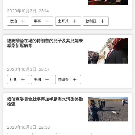
2020年10月3日, 23:14
政治
軍事
土耳其
敘利亞
威脅
塔伊普•埃爾多安
總統辯論在場的特朗普的兒子及其兒媳未
感染新冠病毒
2020年10月3日, 22:57
社會
美國
特朗普
新冠病毒
兒子
俄偵查委員會就堪察加半島海水污染啓動
檢查
2020年10月3日, 22:38