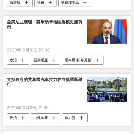
俄羅斯
社會
堪察加半島
檢查
俄羅斯偵查委員會
亞美尼亞總理：襲擊納卡地區規模史無前
例
2020年10月3日, 22:08
政治
亞美尼亞
尼科爾•帕希尼揚
納卡局勢
襲擊
亞阿衝突升級
支持政府的共和國汽車拉力在白俄羅斯舉
行
2020年10月3日, 21:59
政治
白俄羅斯
拉力賽