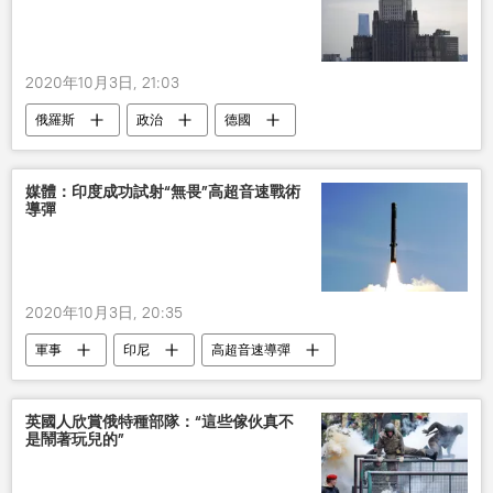
2020年10月3日, 21:03
俄羅斯
政治
德國
俄外交部
納瓦利內
俄領事
媒體：印度成功試射“無畏”高超音速戰術
導彈
2020年10月3日, 20:35
軍事
印尼
高超音速導彈
試射導彈
英國人欣賞俄特種部隊：“這些傢伙真不
是鬧著玩兒的”