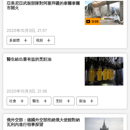
亞美尼亞武裝部隊對阿塞拜疆的泰爾泰爾
市開火
0:35
2020年10月3日, 21:57
多媒體
視頻
醫生給出最有益的烹飪油
2020年10月3日, 21:36
社會
醫生
烹飪
柴油
俄羅斯
俄外交部：德國外交部拒絕俄大使館對納
瓦利內進行領事探望