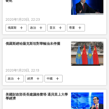
硬乾
2020年1月23日, 22:23
俄羅斯
政治
普京
尊重
柔道
規則
俄羅斯經哈薩克斯坦對華輸油未停擺
2020年1月23日, 22:13
政治
經濟
中國
哈薩克斯坦
國際
石油
美國財政部長長建議格蕾塔·通貝里上大學
學經濟