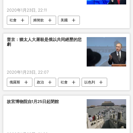
2020年1月23日, 22:11
社會
姆努欽
美國
普京：猶太人大屠殺是俄以共同經歷的悲
劇
2020年1月23日, 22:07
俄羅斯
政治
社會
以色列
猶太人
故宮博物院自1月25日起閉館