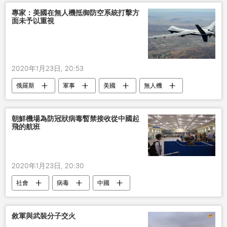
專家：美國在無人機抵御防空系統打擊方
面未予以重視
2020年1月23日, 20:53
俄羅斯
軍事
美國
無人機
朝鮮機場為防冠狀病毒暫禁接收從中國起
飛的航班
2020年1月23日, 20:30
社會
病毒
中國
敘軍與武裝分子交火