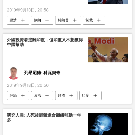
2019年9月18日, 20:58
經濟
伊朗
特朗普
制裁
外國投資者逃離印度，但印度又不想獲得
中國幫助
列昂尼德· 科瓦契奇
2019年9月18日, 20:50
評論
政治
經濟
印度
研究人員: 人死後屍體還會繼續移動一年
多