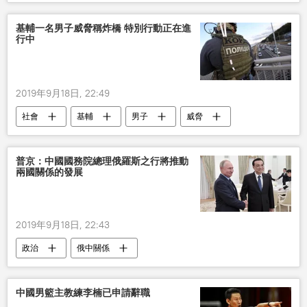
基輔一名男子威脅稱炸橋 特別行動正在進
行中
2019年9月18日, 22:49
社會
基輔
男子
威脅
普京：中國國務院總理俄羅斯之行將推動
兩國關係的發展
2019年9月18日, 22:43
政治
俄中關係
中國男籃主教練李楠已申請辭職