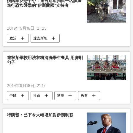
俄國家反恐中心：達吉斯坦拘留一名試圖
進行恐怖襲擊的“伊斯蘭國”支持者
2019年9月18日, 21:23
政治
達吉斯坦
遼寧某學校用洗衣粉清洗學生餐具 用腳刷
勺子
2019年9月18日, 21:17
中國
社會
遼寧
教育
學校
特朗普：已下令大幅增加對伊朗制裁