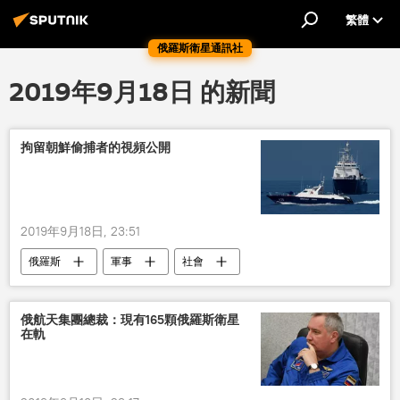
繁體
俄羅斯衛星通訊社
2019年9月18日 的新聞
拘留朝鮮偷捕者的視頻公開
2019年9月18日, 23:51
俄羅斯
軍事
社會
朝鮮半島
日本海
拘留
俄航天集團總裁：現有165顆俄羅斯衛星
在軌