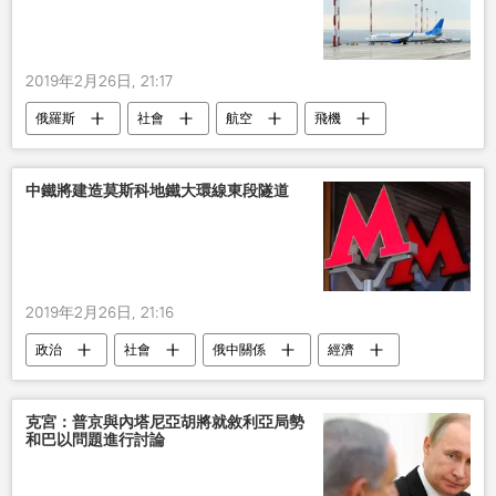
2019年2月26日, 21:17
俄羅斯
社會
航空
飛機
嬰兒
中鐵將建造莫斯科地鐵大環線東段隧道
2019年2月26日, 21:16
政治
社會
俄中關係
經濟
地鐵
克宮：普京與內塔尼亞胡將就敘利亞局勢
和巴以問題進行討論