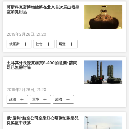
莫斯科克宮博物館將在北京首次展出俄皇
室加冕用品
2019年2月26日, 21:20
俄羅斯
社會
展覽
故宮博物院
中國
克宮
土耳其外長證實購買S-400的意圖: 該問
題已無需討論
2019年2月26日, 21:20
政治
軍事
經濟
S-400系統
俄“勝利“航空公司空乘好心幫倒忙致嬰兒
從搖籃中跌落