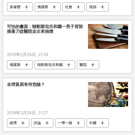
多媒體
俄羅斯
社會
視頻
可怕的畫面：韃靼斯坦共和國一男子背部
插著刀從醫院走出來抽煙
2019年2月26日, 21:33
俄羅斯
韃靼斯坦共和國
醫院
男子
視頻
全球貿易有何危險？
2019年2月26日, 21:27
經濟
評論
一帶一路
中國