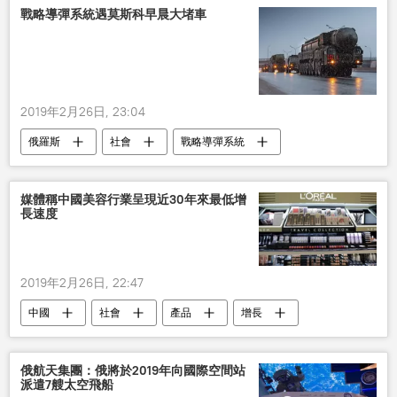
戰略導彈系統遇莫斯科早晨大堵車
2019年2月26日, 23:04
俄羅斯
社會
戰略導彈系統
堵車
媒體稱中國美容行業呈現近30年來最低增
長速度
2019年2月26日, 22:47
中國
社會
產品
增長
速度
降低
俄航天集團：俄將於2019年向國際空間站
派遣7艘太空飛船