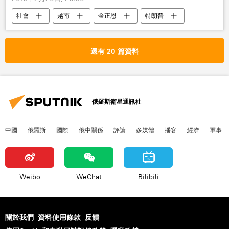
社會
越南
金正恩
特朗普
漢堡
還有 20 篇資料
俄羅斯衛星通訊社
中國
俄羅斯
國際
俄中關係
評論
多媒體
播客
經濟
軍事
Weibo
WeChat
Bilibili
關於我們
資料使用條款
反饋