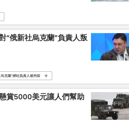
對“俄新社烏克蘭”負責人叛
社烏克蘭”網站負責人被拘留
懸賞5000美元讓人們幫助