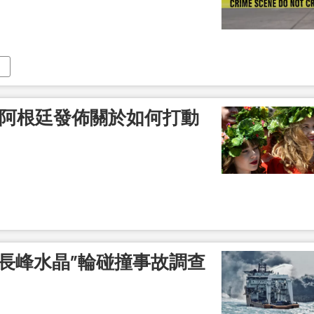
即 阿根廷發佈關於如何打動
“長峰水晶”輪碰撞事故調查