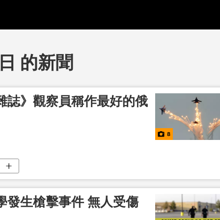
6日 的新聞
雜誌》觀察員稱作最好的俄
8
學發生槍擊事件 無人受傷