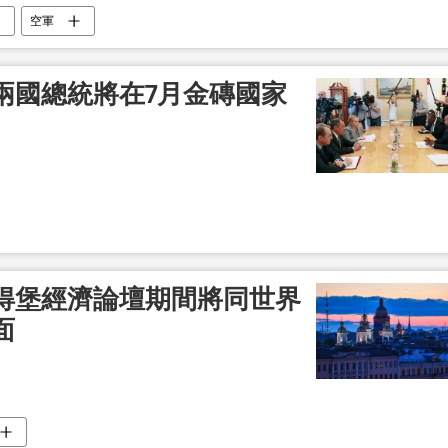
空軍
兩國總統將在7月金磚國家
得堡經濟論壇期間將同世界
面