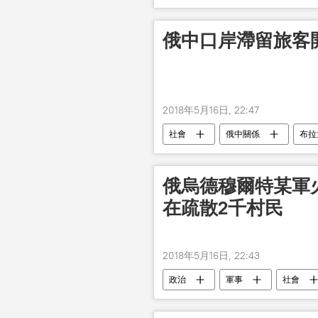
俄中口岸滯留旅客
2018年5月16日, 22:47
社會
俄中關係
布拉
俄烏德穆爾特某軍
在疏散2千村民
2018年5月16日, 22:43
政治
軍事
社會