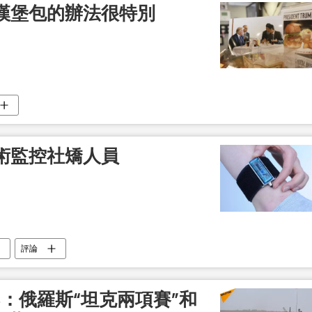
漢堡包的辦法很特別
術監控社矯人員
評論
8：俄羅斯“坦克兩項賽”和