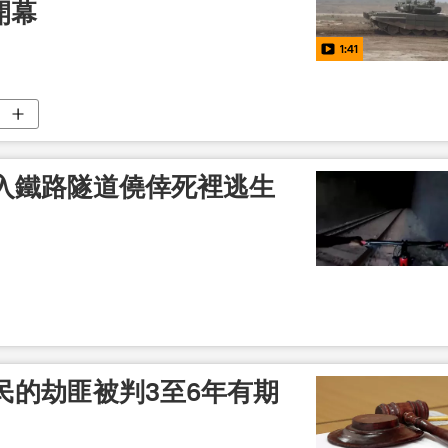
開幕
1:41
入鐵路隧道僥倖死裡逃生
民的劫匪被判3至6年有期