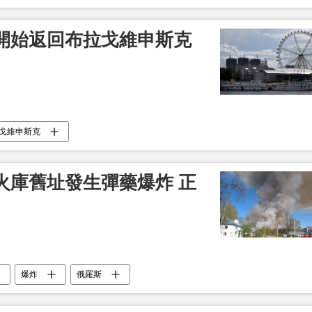
開始返回布拉戈維申斯克
戈維申斯克
火庫舊址發生彈藥爆炸 正
爆炸
俄羅斯