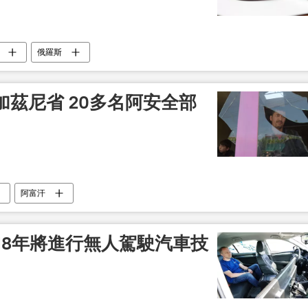
俄羅斯
茲尼省 20多名阿安全部
阿富汗
18年將進行無人駕駛汽車技