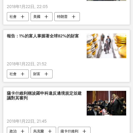
2018年1月22日, 22:05
社會
美國
特朗普
種族主義
民調
報告：1%的富人掌握著全球82%的財富
2018年1月22日, 21:52
社會
財富
薩卡什維利稱波羅申科違反邊境規定並建
議對其審判
2018年1月22日, 21:45
政治
烏克蘭
薩卡什維利