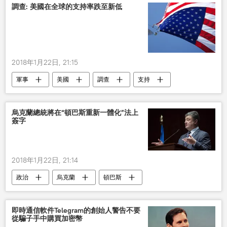
調查: 美國在全球的支持率跌至新低
2018年1月22日, 21:15
軍事
美國
調查
支持
烏克蘭總統將在“頓巴斯重新一體化”法上
簽字
2018年1月22日, 21:14
政治
烏克蘭
頓巴斯
即時通信軟件Telegram的創始人警告不要
從騙子手中購買加密幣