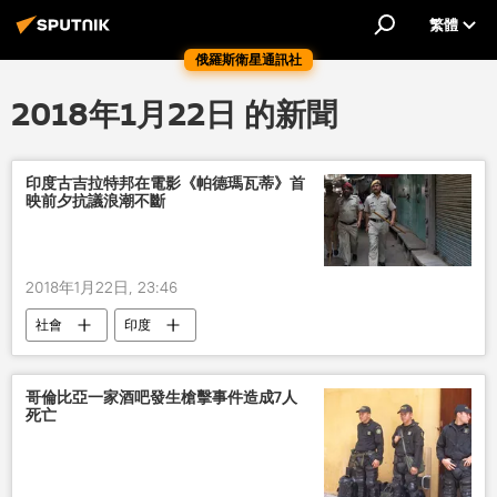
繁體
俄羅斯衛星通訊社
2018年1月22日 的新聞
印度古吉拉特邦在電影《帕德瑪瓦蒂》首
映前夕抗議浪潮不斷
2018年1月22日, 23:46
社會
印度
哥倫比亞一家酒吧發生槍擊事件造成7人
死亡