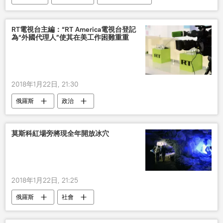
審判
彼得•波羅申科
RT電視台主編：“RT America電視台登記
為“外國代理人”使其在美工作困難重重
2018年1月22日, 21:30
俄羅斯
政治
莫斯科紅場旁將現全年開放冰穴
2018年1月22日, 21:25
俄羅斯
社會