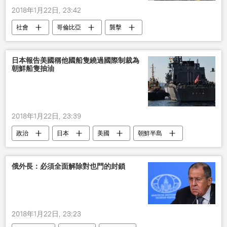
2018年1月22日, 23:42
社會
哥倫比亞
襲擊
日本報告美國稱他國船隻繞過國際制裁為
朝鮮船隻抽油
2018年1月22日, 23:39
政治
日本
美國
朝鮮半島
多米尼加
制裁
艘船
自衛隊
俄外長：必須全面解除對也門的封鎖
2018年1月22日, 23:23