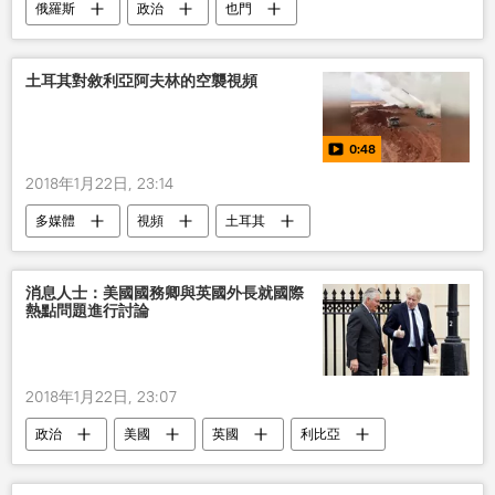
俄羅斯
政治
也門
土耳其對敘利亞阿夫林的空襲視頻
0:48
2018年1月22日, 23:14
多媒體
視頻
土耳其
敘利亞
土耳其在敘利亞阿夫林的軍事行動
消息人士：美國國務卿與英國外長就國際
熱點問題進行討論
2018年1月22日, 23:07
政治
美國
英國
利比亞
朝鮮半島