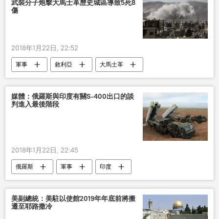
武裝分子炮擊大馬士革歷史城區導致5死8
傷
2018年1月22日, 22:52
軍事
敘利亞
大馬士革
武裝分子
炮擊
媒體：俄羅斯與印度有關S-400出口的談
判進入最後階段
2018年1月22日, 22:45
俄羅斯
軍事
印度
S-400系統
美副總統：美駐以使館2019年年底前將搬
遷至耶路撒冷