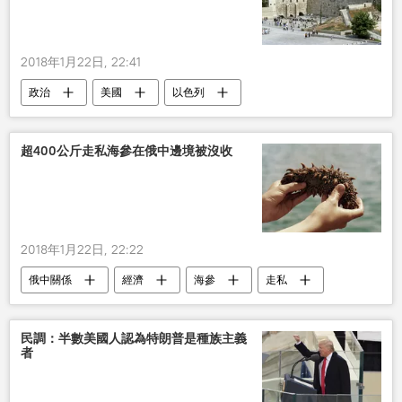
2018年1月22日, 22:41
政治
美國
以色列
超400公斤走私海參在俄中邊境被沒收
2018年1月22日, 22:22
俄中關係
經濟
海參
走私
海關
中國
俄羅斯
民調：半數美國人認為特朗普是種族主義
者