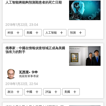
人工智能將能夠預測期患者的死亡日期
2018年1月22日, 23:04
科技
美國
人工智能
預測
死亡
俄專家：中國在情報偵查領域正成為美國
強有力的對手
瓦西里• 卡申
俄羅斯軍事專家
2018年1月22日, 22:54
政治
中國
評論
美國
間諜活動